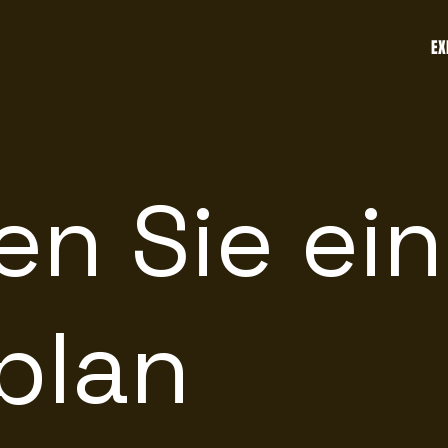
EX
en Sie ei
plan