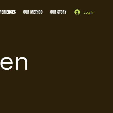
PERIENCES
OUR METHOD
OUR STORY
Log-In
nen